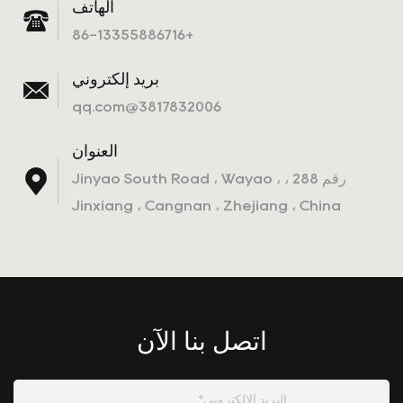
الهاتف
+86-13355886716
بريد إلكتروني
3817832006@qq.com
العنوان
رقم 288 ، Jinyao South Road ، Wayao ،
Jinxiang ، Cangnan ، Zhejiang ، China
اتصل بنا الآن